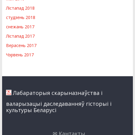
Лістапад 2018
студзень 2018
снежань 2017
Лістапад 2017
Верасень 2017
Чэрвень 2017
Лабараторыя скарыназнаўства i
валарызацыi даследаванняў гiсторыi i
культуры Беларусi
✉ Кантакты