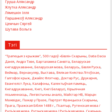
Груша Аляксандр
Жлутка Аляксандр
Лямешкiн Ілля
Паршанкоў Аляксандр
Цемчын Сяргей
Шутава Вольга
Тэгі
,
,
"Трапецыя з крыжам"
500 гадоў «Бiвлii» Скарыны
Datia Dacia
,
,
,
Данiя
Андрэ Тэве
Барталамеа Санвіта
Беларускае
,
,
,
,
кнігадрукаванне
Беларуская мова
Беларусь
Бівлія Руска
,
,
,
,
Веймар
Вернакуляр
Выстава
Вялікае Княства Літоўскае
,
,
,
,
Галгофскi крыж
Джайлс Флэтчар
Доктар Рус
Друкарня
,
,
,
Евангелiст Лука
Калафоны
Калектыўная памяць
,
,
,
Кнігадрукаванне
Кнігі
Кнігі Беларусі
Кірылічная
,
,
,
пісьменнасць
Лінгвістычны аналіз
Майстар HB
Марцін
,
,
,
Мажвідас
Пажар у Празе
Партрэт Францыска Скарыны
,
,
,
Прага
Пражская Біблія 1488 г.
Псалтыр
Рутенская мова /
,
,
Рус(ь)кая мова
Рутэнская мова / Рус(ь)кая мова
Скарына-