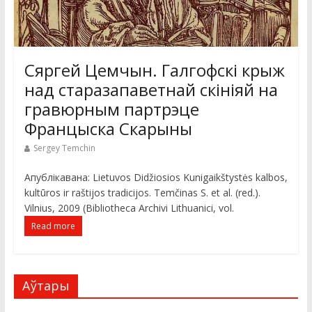
Сяргей Цемчын. Галгофскi крыж
над старазапаветнай скініяй на
гравюрным партрэце
Францыска Скарыны
Sergey Temchin
Апублiкавана: Lietuvos Didžiosios Kunigaikštystės kalbos,
kultūros ir raštijos tradicijos. Temčinas S. et al. (red.).
Vilnius, 2009 (Bibliotheca Archivi Lithuanici, vol.
Read more
Аўтары