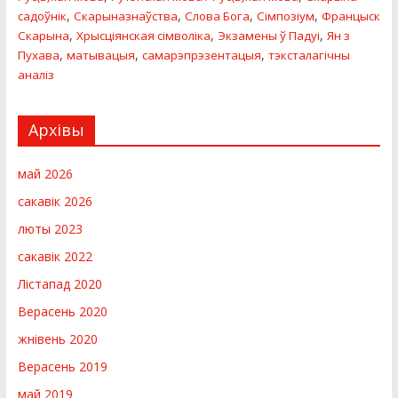
,
,
,
,
садоўнік
Скарыназнаўства
Слова Бога
Сімпозіум
Францыск
,
,
,
Скарына
Хрысціянская сімволіка
Экзамены ў Падуі
Ян з
,
,
,
Пухава
матывацыя
самарэпрэзентацыя
тэксталагічны
аналіз
Архівы
май 2026
сакавік 2026
люты 2023
сакавік 2022
Лістапад 2020
Верасень 2020
жнівень 2020
Верасень 2019
май 2019