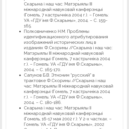
Скарына і наш час: Матэрыялы ІІІ
міжнароднай навуковай канферэнцыі
(Гомель, 7 кастрычніка 2004 г.). – Гомель:
УА «ГДУ імя Ф.Скарыны», 2004. – С. 159-
165.
Полковниченко Н.М. Проблемы
идентификационного атрибутирования
изображений исторических лиц в
изданиях Ф.Скорины //Скарына і наш час:
Матэрыялы ІІІ міжнароднай навуковай
канферэнцыі (Гомель, 7 кастрычніка 2004
г.). – Гомель: УА «ГДУ імя Ф.Скарыны»,
2004. – С. 165-170.
Сапунов Б.В. Этноним “русский” в
трактовке Ф.Скорины //Скарына і наш
час: Матэрыялы ІІІ міжнароднай навуковай
канферэнцыі (Гомель, 7 кастрычніка 2004
г.). – Гомель: УА «ГДУ імя Ф.Скарыны»,
2004. – С. 180-186.
Скарына і наш час: Матэрыялы ІІ
міжнароднай навуковай канферэнцыі
(Гомель, 16-17 мая 2002 г.): У 2-х частках. –
Гомель: УА «ГДУ імя Ф.Скарыны», 2002