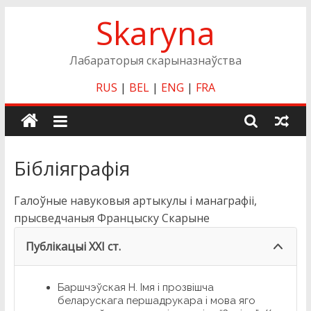
Skip
Skaryna
to
content
Лабараторыя скарыназнаўства
RUS
|
BEL
|
ENG
|
FRA
Бiблiяграфiя
Галоўные навуковыя артыкулы i манаграфii,
прысведчаныя Францыску Скарыне
Публiкацыi XXI ст.
Баршчэўская Н. Імя і прозвішча
беларускага першадрукара і мова яго