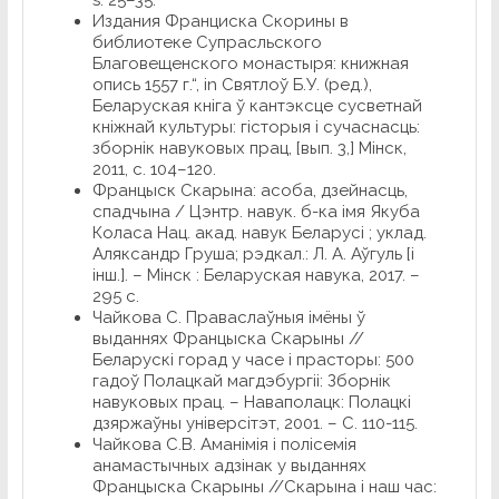
s. 25–35.
Издания Франциска Скорины в
библиотеке Супрасльского
Благовещенского монастыря: книжная
опись 1557 г.“, in Святлоў Б.У. (ред.),
Беларуская кніга ў кантэксце сусветнай
кніжнай культуры: гісторыя і сучаснасць:
зборнік навуковых прац, [вып. 3,] Мінск,
2011, с. 104–120.
Францыск
Скарына: асоба, дзейнасць,
спадчына / Цэнтр. навук. б-ка імя Якуба
Коласа Нац. акад. навук Беларусі ; уклад.
Аляксандр Груша; рэдкал.: Л. А. Аўгуль [і
інш.]. – Мінск : Беларуская навука, 2017. –
295 с.
Чайкова С. Праваслаўныя імёны ў
выданнях Францыска Скарыны //
Беларускі горад у часе і прасторы: 500
гадоў Полацкай магдэбургіі: Зборнік
навуковых прац. – Наваполацк: Полацкі
дзяржаўны універсітэт, 2001. – С. 110-115.
Чайкова С.В. Аманімія і полісемія
анамастычных адзінак у выданнях
Францыска Скарыны //Скарына і наш час: