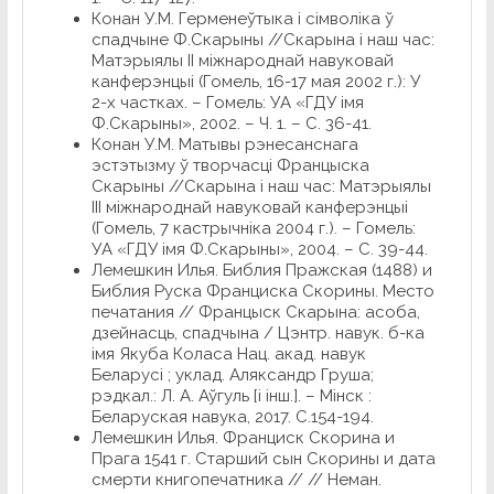
Конан У.М. Герменеўтыка і сімволіка ў
спадчыне Ф.Скарыны //Скарына і наш час:
Матэрыялы ІІ міжнароднай навуковай
канферэнцыі (Гомель, 16-17 мая 2002 г.): У
2-х частках. – Гомель: УА «ГДУ імя
Ф.Скарыны», 2002. – Ч. 1. – С. 36-41.
Конан У.М. Матывы рэнесанснага
эстэтызму ў творчасці Францыска
Скарыны //Скарына і наш час: Матэрыялы
ІІІ міжнароднай навуковай канферэнцыі
(Гомель, 7 кастрычніка 2004 г.). – Гомель:
УА «ГДУ імя Ф.Скарыны», 2004. – С. 39-44.
Лемешкин Илья. Библия Пражская (1488) и
Библия Руска Франциска Скорины. Место
печатания // Францыск
Скарына: асоба,
дзейнасць, спадчына / Цэнтр. навук. б-ка
імя Якуба Коласа Нац. акад. навук
Беларусі ; уклад. Аляксандр Груша;
рэдкал.: Л. А. Аўгуль [і інш.]. – Мінск :
Беларуская навука, 2017. С.154-194.
Лемешкин Илья. Франциск Скорина и
Прага 1541 г. Старший сын Скорины и дата
смерти книгопечатника // // Неман.