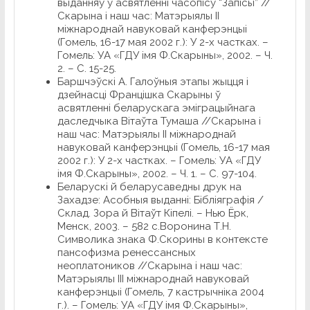
выданняў у асвятленні часопісу “Запісы” //
Скарына і наш час: Матэрыялы ІІ
міжнароднай навуковай канферэнцыі
(Гомель, 16-17 мая 2002 г.): У 2-х частках. –
Гомель: УА «ГДУ імя Ф.Скарыны», 2002. – Ч.
2. – С. 15-25.
Баршчэўскі А. Галоўныя этапы жыцця і
дзейнасці Францішка Скарыны ў
асвятленні беларускага эміграцыйнага
даследчыка Вітаўта Тумаша //Скарына і
наш час: Матэрыялы ІІ міжнароднай
навуковай канферэнцыі (Гомель, 16-17 мая
2002 г.): У 2-х частках. – Гомель: УА «ГДУ
імя Ф.Скарыны», 2002. – Ч. 1. – С. 97-104.
Беларускі й беларусаведны друк на
Захадзе: Асобныя выданні: Бібліяграфія /
Склад. Зора й Вітаўт Кіпелі. – Нью Ёрк,
Менск, 2003. – 582 с.Воронина Т.Н.
Символика знака Ф.Скорины в контексте
пансофизма ренессансных
неоплатоников //Скарына і наш час:
Матэрыялы ІІІ міжнароднай навуковай
канферэнцыі (Гомель, 7 кастрычніка 2004
г.). – Гомель: УА «ГДУ імя Ф.Скарыны»,