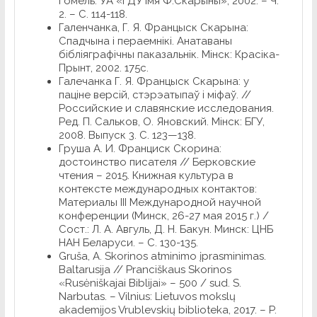
Гомель: УА «ГДУ імя Ф.Скарыны», 2002. – Ч.
2. – С. 114-118.
Галенчанка, Г. Я. Францыск Скарына:
Спадчына і пераемнікі. Анатаваны
бібліяграфічны паказальнік. Мінск: Красіка-
Прынт, 2002. 175с.
Галечанка Г. Я. Францыск Скарына: у
паціне версій, стэрэатыпаў і міфаў. //
Российские и славянские исследования.
Ред. П. Сальков, О. Яновский. Мінск: БГУ,
2008. Выпуск 3. С. 123—138.
Груша А. И. Франциск Скорина:
достоинство писателя // Берковские
чтения – 2015. Книжная культура в
контексте международных контактов:
Материалы III Международной научной
конференции (Минск, 26-27 мая 2015 г.) /
Сост.: Л. А. Авгуль, Д. Н. Бакун. Минск: ЦНБ
НАН Беларуси. – С. 130-135.
Gruša, A. Skorinos atminimo įprasminimas.
Baltarusija // Pranciškaus Skorinos
«Rusėniškajai Biblijai» – 500 / sud. S.
Narbutas. – Vilnius: Lietuvos mokslų
akademijos Vrublevskių biblioteka, 2017. – P.