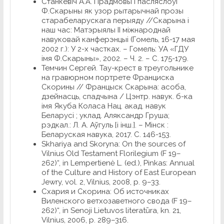
Станкевіч А.А. Прадмовы і пасляслоўі
Ф.Скарыны як узор рытарычнай прозы
старабеларускага перыяду //Скарына і
наш час: Матэрыялы ІІ міжнароднай
навуковай канферэнцыі (Гомель, 16-17 мая
2002 г.): У 2-х частках. – Гомель: УА «ГДУ
імя Ф.Скарыны», 2002. – Ч. 2. – С. 175-179.
Темчин Сергей. Тау-крест в треугольнике
на гравюрном портрете Франциска
Скорины // Францыск
Скарына: асоба,
дзейнасць, спадчына / Цэнтр. навук. б-ка
імя Якуба Коласа Нац. акад. навук
Беларусі ; уклад. Аляксандр Груша;
рэдкал.: Л. А. Аўгуль [і інш.]. – Мінск :
Беларуская навука, 2017. С. 146-153.
Skhariya and Skoryna: On the sources of
Vilnius Old Testament Florilegium (F 19–
262)“, in Lempertienė L. (ed.), Pinkas: Annual
of the Culture and History of East European
Jewry, vol. 2, Vilnius, 2008, p. 9–33.
Схария и Скорина: Об источниках
Виленского ветхозаветного свода (F 19–
262)“, in Senoji Lietuvos literatūra, kn. 21,
Vilnius, 2006, p. 289–316.