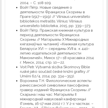
2004. – С. 108-109.
Войт Пётр. Новые сведения о
деятельности Франциска Скорины в
Праге (1517—1519) // Vilniaus universiteto
bibliotekos metraštis. Vilnius: Vilniaus
universiteto biblioteka, 2015, pp. 339—373.
Войт Пётр. Пражская книжная культура в
период деятельности Франциска
Скорины // Матэрыялы X Мiжнародных
кнiгазнаўчых чытанняў «Книжная культура
Беларуси XVI — середины XVII в.: к 440-
летию издательской деятельности
Мамоничей», Минск 17—18 красавiка 2014
г. Минск, 2014, стр. 10—22.
Voit Petr. Výtvarná složka Skorinovy Bible
ruské jako součást české knižní grafiky //
Umění 62/4, 2014, pp. 334—353).
Воронина Т.Н. Филологические аспекты
ренессансной символики пансофизма
гравюр изданий Франциска Скорины //
Скарына і наш час: Матэрыялы ІІ
міжнароднай навуковай канферэнцыі
(Гомель, 16-17 мая 2002 г.): У 2-х частках. –