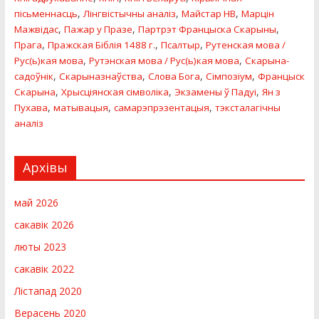
,
,
,
пісьменнасць
Лінгвістычны аналіз
Майстар HB
Марцін
,
,
,
Мажвідас
Пажар у Празе
Партрэт Францыска Скарыны
,
,
,
Прага
Пражская Біблія 1488 г.
Псалтыр
Рутенская мова /
,
,
Рус(ь)кая мова
Рутэнская мова / Рус(ь)кая мова
Скарына-
,
,
,
,
садоўнік
Скарыназнаўства
Слова Бога
Сімпозіум
Францыск
,
,
,
Скарына
Хрысціянская сімволіка
Экзамены ў Падуі
Ян з
,
,
,
Пухава
матывацыя
самарэпрэзентацыя
тэксталагічны
аналіз
Архівы
май 2026
сакавік 2026
люты 2023
сакавік 2022
Лістапад 2020
Верасень 2020