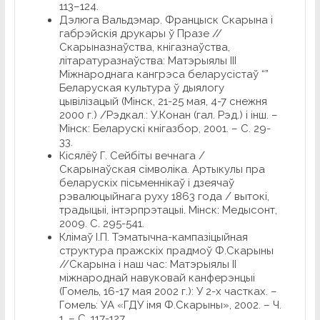
113–124.
Дэлюга Вальдэмар. Францыск Скарына і
габрэйскія друкары ў Празе //
Скарыназнаўства, кнігазнаўства,
літаратуразнаўства: Матэрыялы ІІІ
Міжнароднага кангрэса беларусістаў “”
Беларуская культура ў дыялогу
цывілізацый (Мінск, 21-25 мая, 4-7 снежня
2000 г.) /Рэдкал.: У.Конан (гал. Рэд.) і інш. –
Мінск: Беларускі кнігазбор, 2001. – С. 29-
33.
Кісялёў Г. Сейбіты вечнага /
Скарынаўская сімволіка. Артыкулы пра
беларускіх пісьменнікаў і дзеячаў
рэвалюцыйнага руху 1863 года / вытокі,
традыцыі, інтэрпрэтацыі. Мiнск: Медысонт,
2009. С. 295-541.
Клімаў І.П. Тэматычна-кампазіцыйная
структура пражскіх прадмоў Ф.Скарыны
//Скарына і наш час: Матэрыялы ІІ
міжнароднай навуковай канферэнцыі
(Гомель, 16-17 мая 2002 г.): У 2-х частках. –
Гомель: УА «ГДУ імя Ф.Скарыны», 2002. – Ч.
1. – С. 117-127.