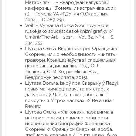
Матэрыялы ІІІ міжнароднай навуковай
канферэнцыі (Гомель, 7 кастрычніка 2004
г.). – Гомель: УА «ГДУ імя Ф.Скарыны»,
2004. – С. 287-291.
Voit, P. Výtvarná složka Skorinovy Bible
ruské jako součást české knižní grafiky //
Umění/The Art. – 2014. – Vol. 62, № 4. – S.
334–353.
Шутова Ольга. Вновь портрет Франциска
Скорины, или о необходимости «читать»
гравюры. Крынiцазнаўства i спецыяльныя
гiстарычныя дысцыплiны. Рэд. О. Л.
Лiпнiцкая, С. М. Ходзiн. Мiнск: Выд.
Белдзяржунiверсiтэта, 2015).
Шутава Вольга. Ізноў пра Скарыну ў Падуі:
новыя магчымасцi прачытання старых
дакументаў. Час, кантэкст, абставiны i
прысутныя. У трох частках. // Belarusian
Review.
Шутова Ольга. «Уликовая» парадигма в
историографии: новые возможности
исследования биографии Франциска
Скорины // Францыск
Скарына: асоба,
дзейнасць, спадчына / Цэнтр. навук. б-ка