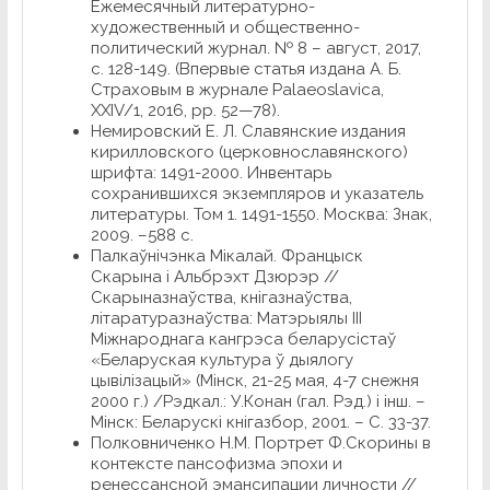
Ежемесячный литературно-
художественный и общественно-
политический журнал. № 8 – август, 2017,
с. 128-149. (Впервые статья издана А. Б.
Страховым в журнале Palaeoslavica,
XXIV/1, 2016, pp. 52—78).
Немировский Е. Л. Славянские издания
кирилловского (церковнославянского)
шрифта: 1491-2000. Инвентарь
сохранившихся экземпляров и указатель
литературы. Том 1. 1491-1550. Москва: Знак,
2009. –588 с.
Палкаўнічэнка Мікалай. Францыск
Скарына і Альбрэхт Дзюрэр //
Скарыназнаўства, кнігазнаўства,
літаратуразнаўства: Матэрыялы ІІІ
Міжнароднага кангрэса беларусістаў
«Беларуская культура ў дыялогу
цывілізацый» (Мінск, 21-25 мая, 4-7 снежня
2000 г.) /Рэдкал.: У.Конан (гал. Рэд.) і інш. –
Мінск: Беларускі кнігазбор, 2001. – С. 33-37.
Полковниченко Н.М. Портрет Ф.Скорины в
контексте пансофизма эпохи и
ренессансной эмансипации личности //