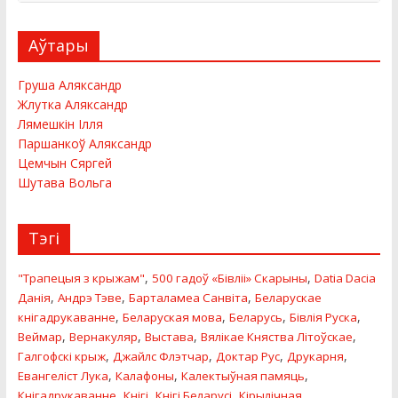
Аўтары
Груша Аляксандр
Жлутка Аляксандр
Лямешкiн Ілля
Паршанкоў Аляксандр
Цемчын Сяргей
Шутава Вольга
Тэгі
,
,
"Трапецыя з крыжам"
500 гадоў «Бiвлii» Скарыны
Datia Dacia
,
,
,
Данiя
Андрэ Тэве
Барталамеа Санвіта
Беларускае
,
,
,
,
кнігадрукаванне
Беларуская мова
Беларусь
Бівлія Руска
,
,
,
,
Веймар
Вернакуляр
Выстава
Вялікае Княства Літоўскае
,
,
,
,
Галгофскi крыж
Джайлс Флэтчар
Доктар Рус
Друкарня
,
,
,
Евангелiст Лука
Калафоны
Калектыўная памяць
,
,
,
Кнігадрукаванне
Кнігі
Кнігі Беларусі
Кірылічная