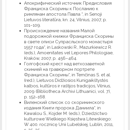
Апокрифический источник Предисловия
Франциска Скорины к Посланию к
римлянам апостола Павла “, in Senoji
Lietuvos literatūra, kn. 24, Vilnius, 2007, p.
101–109.
Происхождение названия Малой
подорожной книжки Франциска Скорины
в свете описи Супрасльского монастыря
1557 года“, in Laskowski R., Mazurkiewicz R.
(eds.), Amoenitates vel Lepores Philologiae,
Kraków, 2007, p. 456–464.
Голгофский крест над ветхозаветной
скинией на гравюрном портрете
Франциска Скорины“, in Temčinas S. et al.
(red.), Lietuvos Didžiosios Kunigaikštystės
kalbos, kultūros ir raštijos tradicijos, Vilnius,
2009 (Bibliotheca Archivi Lithuanici, vol. 7),
p. 152‒168.
Виленский список со скорининского
издания Книги пророка Даниила“, in
Kawalou S., Kojder M. (eds.), Dziedzictwo
kulturowe Wielkiego Księstwa Litewskiego:
W 400. rocznicę Unii Lubelskiej, Lublin, 2011,