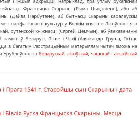
тыя і іншыя адкрыцці, напрыклад, пра ўплыў рукапіснай
 дзейнасць Францыска Скарыны (Рыма Цыцэнiене), або аб
рыны (Дайва Нарбутэне), аб бытнасці Скарыны каралеўскім
мен палiфанiчнасцi культур у Вялікім княстве Літоўскім і яго
)кай, рутэнской кніжнасці (Сяргей Цемчын), аб ўвекавечанні
мяці ў Беларусі, Літве і Чэхіі (Аляксандр Груша, Сігітас
міцца з багатым ілюстрацыйным матэрыялам чытач зможа на
мя Урублеўскіх на
беларускай
,
літоўскай
,
чэшскай
і
англійскай
і Прага 1541 г. Старэйшы сын Скарыны і дата
8) і Бівлія Руска Францыска Скарыны. Месца