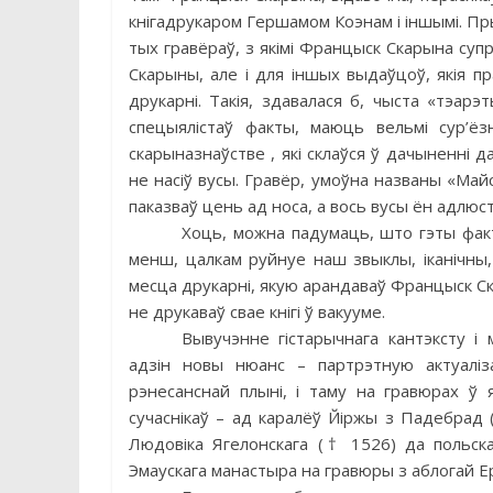
кнігадрукаром Гершамом Коэнам і іншымі. Пр
тых гравёраў, з якімі Францыск Скарына супра
Скарыны, але і для іншых выдаўцоў, якія пр
друкарні. Такія, здавалася б, чыста «тэарэ
спецыялiстаў факты, маюць вельмі сур’ёз
скарыназнаўстве , які склаўся ў дачыненні
не насіў вусы. Гравёр, умоўна названы «Май
паказваў цень ад носа, а вось вусы ён адлюст
Хоць, можна падумаць, што гэты факт
менш, цалкам руйнуе наш звыклы, іканічны
месца друкарні, якую арандаваў Францыск Ск
не друкаваў свае кнігі ў вакууме.
Вывучэнне гістарычнага кантэксту і
адзін новы нюанс – партрэтную актуалі
рэнесанснай плынi, і таму на гравюрах ў 
сучаснікаў – ад каралёў Йіржы з Падебрад (J
Людовіка Ягелонскага († 1526) да польск
Эмаускага манастыра на гравюры з аблогай Е