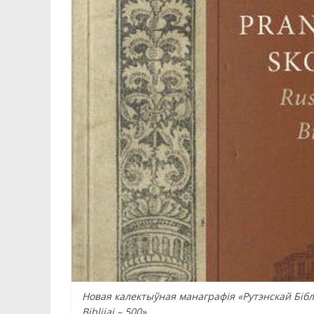
Новая калектыўная манаграфiя «Рутэнскай Бiблi
Biblijai – 500»