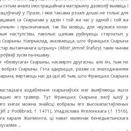
ы гэтым аналіз ілюстрацыйнага матэрыялу дазволіў выявіць і
цоўнічаў у Празе, і якія таксама рэзалі дошкі не толькі для
ацавалі са Скарынам у адзін i той жа час у адной і той жа
тычныя» і прызначаныя, так бы мовіць, для «вузкага кола»
ныя наступствы, паколькі цалкам руйнуюць стэрэатып у
 да Скарыны. Напрыклад, аказваецца, што Францыск Скарына
стар вытанчанага штрыху» (
Mistr
jemn
é šrafury
) такім чынам
роўваў зусім па-іншаму.
 «бязвусага» Скарыны, насамрэч другасны, але ён, тым не
, вобраз Скарыны. Гэта адкрыцце, разам са знаходжаннем
арына, вяртаюць нас да ідэі аб тым, што Францыск Скарына
 мастацкага аздаблення скарынаўскiх кніг выяўляюць яшчэ
зацыю яго гравюр. Тут Францыск Скарына зноў ішоў у
яго кнігах можна знайсці вобразы яго высокапастаўленых
iří z Poděbrad, † 1471), Уладзіслава Ягелонскага († 1516),
ага караля Жыгімонта, ці нават малюнак бенедыктынскага
русаліма …