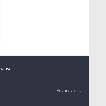
ларусi
✉ Кантакты