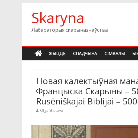
Skip
Skaryna
to
content
Лабараторыя скарыназнаўства
ЖЫЦЦЁ
СПАДЧЫНА
СIМВАЛЫ
БI
Новая калектыўная манаг
Францыска Скарыны – 500
Rusėniškajai Biblijai – 500
Olga Shutova