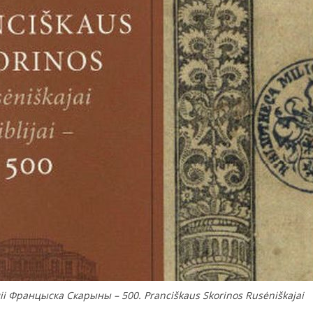
i Францыска Скарыны – 500. Pranciškaus Skorinos Rusėniškajai