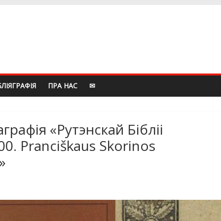
БЛIЯГРАФIЯ
ПРА НАС
✉
рафiя «Рутэнскай Бiблii
. Pranciškaus Skorinos
»