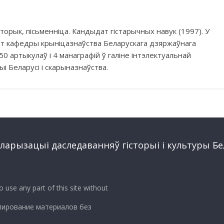
сторык, пісьменніца. Кандыдат гiстарычных навук (1997). У
нт кафедры крыніцазнаўства Беларускага дзяржаўнага
50 артыкулаў і 4 манаграфій ў галiне інтэлектуальнай
орыi Беларусі i скарыназнаўства.
арызацыi даследаванняў гiсторыi i культуры Бе
 to use any part of this site without
пирование материалов без