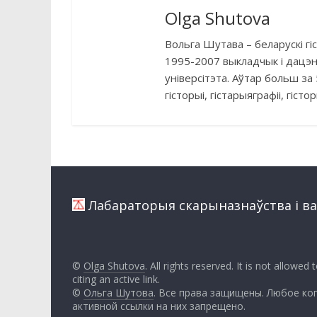
Olga Shutova
Вольга Шутава – беларускi гi
1995-2007 выкладчык і дацэ
універсітэта. Аўтар больш за 
гісторыi, гістарыяграфіi, гіст
Лабараторыя скарыназнаўства i вал
©
Olga Shutova
. All rights reserved. It is not allowed
citing an active link.
©
Ольга Шутова
. Все права защищены. Любое ко
активной ссылки на них запрещено.