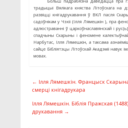
Больш падрабязна даведацца пра гэ
традыцыі Вялікага княства Літоўскага на
развіцці кнігадрукавання ў ВКЛ пасля Ска
садоўнікам у Чэхіі (Ілля Лямешкiн ), пра фено
адлюстраванні ў царкоўнаславянскай і рус(ь
спадчыны Скарыны і феномене калектыўнай па
Нарбутас, Ілля Лямешкiн, а таксама азнаё
сайце Біблiятэцы Літоўскай Акадэміі навук і
мовах.
←
Ілля Лямешкін. Францыск Скарына 
смерці кнігадрукара
Ілля Лямешкін. Біблія Пражская (148
друкавання
→