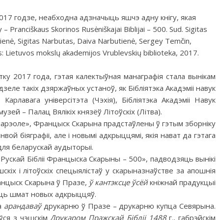
17 годзе, неабходна адзначыць яшчэ адну кнігу, якая
anciškaus Skorinos Rusėniškajai Biblijai – 500. Sud. Sigitas
nienė, Sigitas Narbutas, Daiva Narbutienė, Sergey Temčin,
us: Lietuvos mokslų akademijos Vrublevskių biblioteka, 2017.
ку 2017 года, гэтая калектыўная манаграфія стала вынікам
еле такіх дзяржаўных устаноў, як Бібліятэка Акадэміі навук
 Карлавага універсітэта (Чэхiя), Бібліятэка Акадэміі Навук
узей – Палац Вялікіх князёў Літоўскіх (Лiтва).
«арэоле», Францыск Скарына прадстаўлены ў гэтым зборніку
нвой біяграфіі, але і новымі адкрыццямі, якiя нават да гэтага
для беларускай аудыторыi.
«Рускай Бібліі Францыска Скарыны – 500», падводзяць вынікі
іх і літоўскіх спецыялiстаў у скарыназнаўстве за апошнія
Францыск Скарына ў Празе,
ў кантэксце ўсёй
кніжнай прадукцыі
абiць шмат новых адкрыццяў.
а
арандаваў
друкарню ў Празе – друкарню купца Севярына.
ўся з чэшскім
Друкаром Пражскай Бібліі 1488
г., габрэйскім