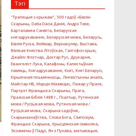
Тэгі
,
"Трапецыя з крыжам"
500 гадоў «Бiвлii»
,
,
,
Скарыны
Datia Dacia Данiя
Андрэ Тэве
,
Барталамеа Санвіта
Беларускае
,
,
,
кнігадрукаванне
Беларуская мова
Беларусь
,
,
,
,
Бівлія Руска
Веймар
Вернакуляр
Выстава
,
,
Вялікае Княства Літоўскае
Галгофскi крыж
,
,
,
Джайлс Флэтчар
Доктар Рус
Друкарня
,
,
Евангелiст Лука
Калафоны
Калектыўная
,
,
,
,
памяць
Кнігадрукаванне
Кнігі
Кнігі Беларусі
,
,
Кірылічная пісьменнасць
Лінгвістычны аналіз
,
,
,
Майстар HB
Марцін Мажвідас
Пажар у Празе
,
,
Партрэт Францыска Скарыны
Прага
,
,
Пражская Біблія 1488 г.
Псалтыр
Рутенская
,
мова / Рус(ь)кая мова
Рутэнская мова /
,
,
Рус(ь)кая мова
Скарына-садоўнік
,
,
,
Скарыназнаўства
Слова Бога
Сімпозіум
,
,
Францыск Скарына
Хрысціянская сімволіка
,
,
,
Экзамены ў Падуі
Ян з Пухава
матывацыя