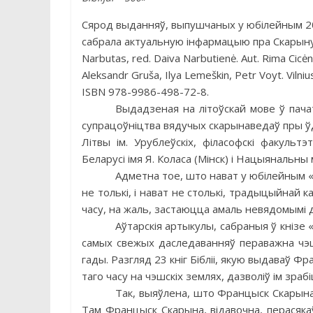
Сярод выданняў, выпушчаных у юбілейным 20
сабрала актуальную інфармацыю пра Скарыну – Pr
Narbutas, red. Daiva Narbutienė. Aut. Rima Cicė
Aleksandr Gruša, Ilya Lemeškin, Petr Voyt. Vilni
ISBN 978-9986-498-72-8.
Выдадзеная на літоўскай мове ў пачат
супрацоўніцтва вядучых скарынаведаў пры ўдз
Літвы ім. Урублеўскіх, філасофскі факультэт
Беларусі імя Я. Коласа (Мiнск) і Нацыянальны м
Адметна тое, што нават у юбілейным 
не толькі, і нават не столькі, традыцыйнай ка
часу, на жаль, застаюцца амаль невядомымі 
Аўтарскія артыкулы, сабраныя ў кнізе 
самых свежых даследаванняў пераважна чэшск
гады. Разгляд 23 кніг Бiблii, якую выдаваў 
таго часу на чэшскіх землях, дазволіў ім зр
Так, выяўлена, што Францыск Скарын
Там Францыск Скарына, відавочна, перасяка