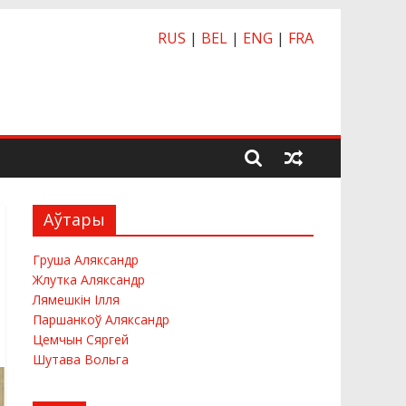
RUS
|
BEL
|
ENG
|
FRA
Аўтары
Груша Аляксандр
Жлутка Аляксандр
Лямешкiн Ілля
Паршанкоў Аляксандр
Цемчын Сяргей
Шутава Вольга