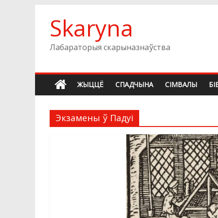
Skip
Skaryna
to
content
Лабараторыя скарыназнаўства
ЖЫЦЦЁ
СПАДЧЫНА
СIМВАЛЫ
БI
Экзамены ў Падуі