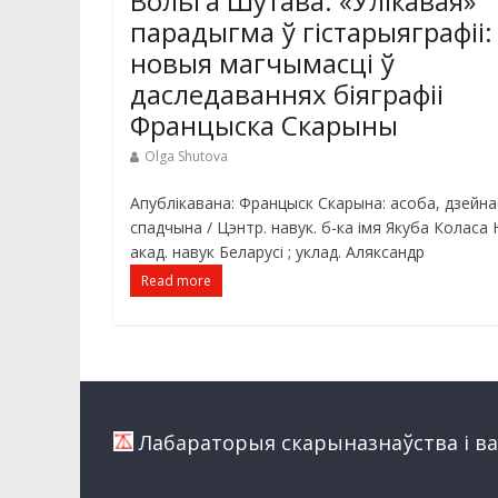
Вольга Шутава. «Улікавая»
парадыгма ў гістарыяграфіі:
новыя магчымасці ў
даследаваннях біяграфіі
Францыска Скарыны
Olga Shutova
Апублікавана: Францыск Скарына: асоба, дзейна
спадчына / Цэнтр. навук. б-ка імя Якуба Коласа 
акад. навук Беларусі ; уклад. Аляксандр
Read more
Лабараторыя скарыназнаўства i вал