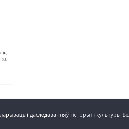
сць,
Нац.
арызацыi даследаванняў гiсторыi i культуры Бе