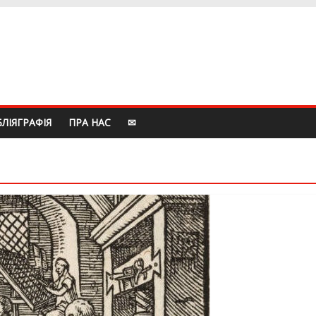
БЛIЯГРАФIЯ
ПРА НАС
✉