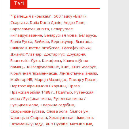
Тэгі
,
"Трапецыя з крыжам"
500 гадоў «Бiвлii»
,
,
,
Скарыны
Datia Dacia Данiя
Андрэ Тэве
,
Барталамеа Санвіта
Беларускае
,
,
,
кнігадрукаванне
Беларуская мова
Беларусь
,
,
,
,
Бівлія Руска
Веймар
Вернакуляр
Выстава
,
,
Вялікае Княства Літоўскае
Галгофскi крыж
,
,
,
Джайлс Флэтчар
Доктар Рус
Друкарня
,
,
Евангелiст Лука
Калафоны
Калектыўная
,
,
,
,
памяць
Кнігадрукаванне
Кнігі
Кнігі Беларусі
,
,
Кірылічная пісьменнасць
Лінгвістычны аналіз
,
,
,
Майстар HB
Марцін Мажвідас
Пажар у Празе
,
,
Партрэт Францыска Скарыны
Прага
,
,
Пражская Біблія 1488 г.
Псалтыр
Рутенская
,
мова / Рус(ь)кая мова
Рутэнская мова /
,
,
Рус(ь)кая мова
Скарына-садоўнік
,
,
,
Скарыназнаўства
Слова Бога
Сімпозіум
,
,
Францыск Скарына
Хрысціянская сімволіка
,
,
,
Экзамены ў Падуі
Ян з Пухава
матывацыя