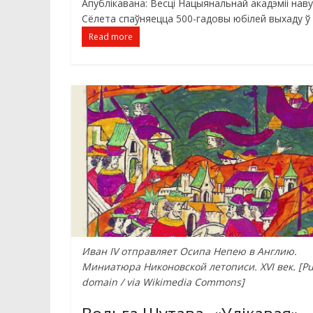
Апублікавана: Весці Нацыянальнай акадэміі навук
Сёлета спаўняецца 500-гадовы юбілей выхаду ў
Read more
Иван IV отправляет Осипа Непею в Англию.
Миниатюра Никоновской летописи. XVI век. [Pu
domain / via Wikimedia Commons]