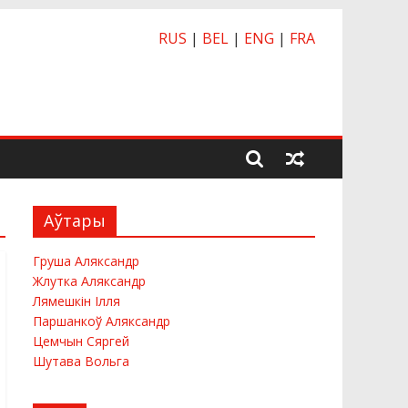
RUS
|
BEL
|
ENG
|
FRA
Аўтары
Груша Аляксандр
Жлутка Аляксандр
Лямешкiн Ілля
Паршанкоў Аляксандр
Цемчын Сяргей
Шутава Вольга