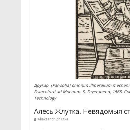
Друкар. [Panoplia] omnium illiberalium mechani
Francofurti ad Moenum: S. Feyerabend, 1568. Cour
Technology
Алесь Жлутка. Невядомыя ст
Aliaksandr Zhlutka