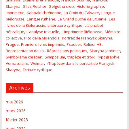
Skaryna
Examens en Padoue
Francisk Skorina
Francysk
,
,
,
,
Skaryna
Giles Fletcher
Golgotha croix
Historiographie
,
,
,
Imprimerie
Kabbale chrétienne
La Croix du Calvaire
Langue
,
,
,
biélorusse
Langue ruthène
Le Grand Duché de Lituanie
Les
,
,
livres de la Biélorussie
Littérature cyrillique
L’alphabet
,
,
,
hébraïque
L’analyse textuelle
L’imprimerie Biélorusse
Mémoire
,
,
,
collective
Pico della Mirandola
Portrait de Francysk Skaryna
,
,
,
,
Prague
Premiers livres imprimés
Psautier
Relieur HB
,
,
,
Representation de soi
Répressions politiques
Skaryna-jardinier
,
,
,
,
Symbolisme chrétien
Symposium
trapèze et croix
Typographie
,
,
Vernaculaire
Weimar
«Trapèze» dans le portrait de Francysk
,
Skaryna
Écriture cyrillique
Archives
mai 2026
mars 2026
février 2023
mars 2022