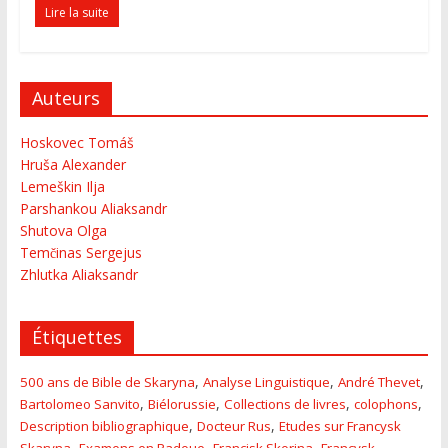
Lire la suite
Auteurs
Hoskovec Tomáš
Hruša Alexander
Lemeškin Ilja
Parshankou Aliaksandr
Shutova Olga
Temčinas Sergejus
Zhlutka Aliaksandr
Étiquettes
,
,
,
500 ans de Bible de Skaryna
Analyse Linguistique
André Thevet
,
,
,
,
Bartolomeo Sanvito
Biélorussie
Collections de livres
colophons
,
,
Description bibliographique
Docteur Rus
Etudes sur Francysk
,
,
,