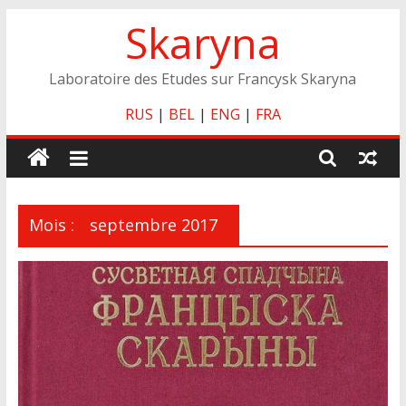
Skip
Skaryna
to
content
Laboratoire des Etudes sur Francysk Skaryna
RUS
|
BEL
|
ENG
|
FRA
Mois :
septembre 2017