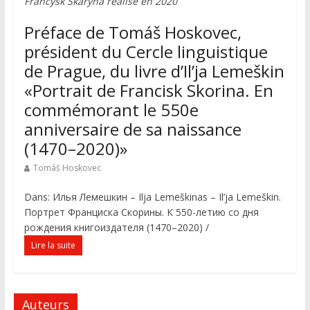
Francysk Skaryna réalisé en 2020
Préface de Tomáš Hoskovec,
président du Cercle linguistique
de Prague, du livre d’Il’ja Lemeškin
«Portrait de Francisk Skorina. Еn
commémorant le 550e
anniversaire de sa naissance
(1470–2020)»
Tomáš Hoskovec
Dans: Илья Лемешкин – Ilja Lemeškinas – Il’ja Lemeškin.
Портрет Франциска Скорины. К 550-летию со дня
рождения книгоиздателя (1470–2020) /
Lire la suite
Auteurs