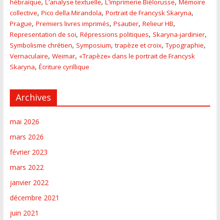
,
,
,
hébraïque
L’analyse textuelle
L’imprimerie Biélorusse
Mémoire
,
,
,
collective
Pico della Mirandola
Portrait de Francysk Skaryna
,
,
,
,
Prague
Premiers livres imprimés
Psautier
Relieur HB
,
,
,
Representation de soi
Répressions politiques
Skaryna-jardinier
,
,
,
,
Symbolisme chrétien
Symposium
trapèze et croix
Typographie
,
,
Vernaculaire
Weimar
«Trapèze» dans le portrait de Francysk
,
Skaryna
Écriture cyrillique
Archives
mai 2026
mars 2026
février 2023
mars 2022
janvier 2022
décembre 2021
juin 2021