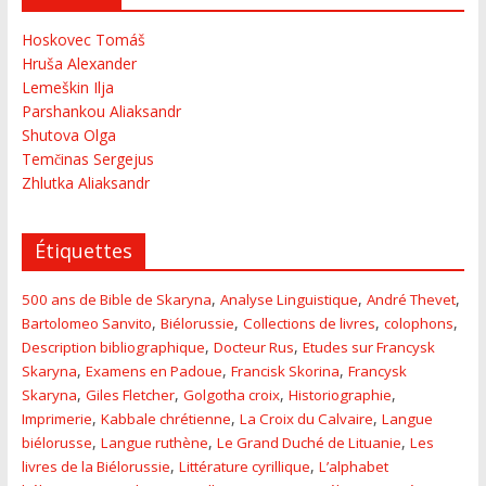
Hoskovec Tomáš
Hruša Alexander
Lemeškin Ilja
Parshankou Aliaksandr
Shutova Olga
Temčinas Sergejus
Zhlutka Aliaksandr
Étiquettes
,
,
,
500 ans de Bible de Skaryna
Analyse Linguistique
André Thevet
,
,
,
,
Bartolomeo Sanvito
Biélorussie
Collections de livres
colophons
,
,
Description bibliographique
Docteur Rus
Etudes sur Francysk
,
,
,
Skaryna
Examens en Padoue
Francisk Skorina
Francysk
,
,
,
,
Skaryna
Giles Fletcher
Golgotha croix
Historiographie
,
,
,
Imprimerie
Kabbale chrétienne
La Croix du Calvaire
Langue
,
,
,
biélorusse
Langue ruthène
Le Grand Duché de Lituanie
Les
,
,
livres de la Biélorussie
Littérature cyrillique
L’alphabet