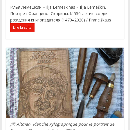
Илья Лемешкин – Ilja Lemeškinas – Il’ja Lemeškin.
Портрет Франциска Скорины. К 550-летию со дня
рождения книгоиздателя (1470–2020) / Pranciškaus
Lire la suite
Jiří Altman. Planche xylographique pour le portrait de