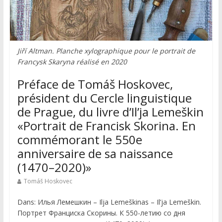
Jiří Altman. Planche xylographique pour le portrait de
Francysk Skaryna réalisé en 2020
Préface de Tomáš Hoskovec,
président du Cercle linguistique
de Prague, du livre d’Il’ja Lemeškin
«Portrait de Francisk Skorina. Еn
commémorant le 550e
anniversaire de sa naissance
(1470–2020)»
Tomáš Hoskovec
Dans: Илья Лемешкин – Ilja Lemeškinas – Il’ja Lemeškin.
Портрет Франциска Скорины. К 550-летию со дня