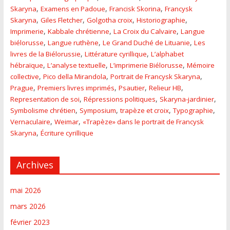
,
,
,
Skaryna
Examens en Padoue
Francisk Skorina
Francysk
,
,
,
,
Skaryna
Giles Fletcher
Golgotha croix
Historiographie
,
,
,
Imprimerie
Kabbale chrétienne
La Croix du Calvaire
Langue
,
,
,
biélorusse
Langue ruthène
Le Grand Duché de Lituanie
Les
,
,
livres de la Biélorussie
Littérature cyrillique
L’alphabet
,
,
,
hébraïque
L’analyse textuelle
L’imprimerie Biélorusse
Mémoire
,
,
,
collective
Pico della Mirandola
Portrait de Francysk Skaryna
,
,
,
,
Prague
Premiers livres imprimés
Psautier
Relieur HB
,
,
,
Representation de soi
Répressions politiques
Skaryna-jardinier
,
,
,
,
Symbolisme chrétien
Symposium
trapèze et croix
Typographie
,
,
Vernaculaire
Weimar
«Trapèze» dans le portrait de Francysk
,
Skaryna
Écriture cyrillique
Archives
mai 2026
mars 2026
février 2023