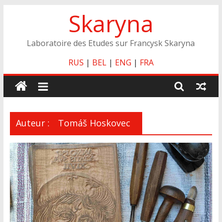
Skip
Skaryna
to
content
Laboratoire des Etudes sur Francysk Skaryna
RUS
|
BEL
|
ENG
|
FRA
Auteur :
Tomáš Hoskovec