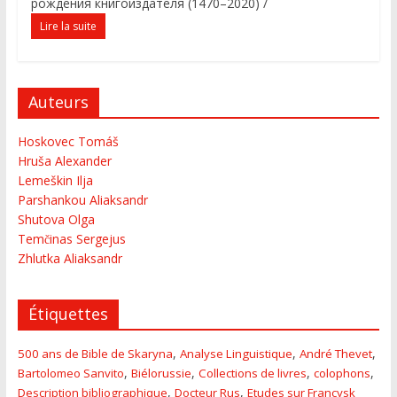
рождения книгоиздателя (1470–2020) /
Lire la suite
Auteurs
Hoskovec Tomáš
Hruša Alexander
Lemeškin Ilja
Parshankou Aliaksandr
Shutova Olga
Temčinas Sergejus
Zhlutka Aliaksandr
Étiquettes
,
,
,
500 ans de Bible de Skaryna
Analyse Linguistique
André Thevet
,
,
,
,
Bartolomeo Sanvito
Biélorussie
Collections de livres
colophons
,
,
Description bibliographique
Docteur Rus
Etudes sur Francysk