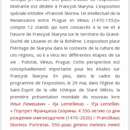
itinérante est dédiée à Francysk Skaryna. L’exposition
spéciale intitulée «Francisk Skorina. Un intellectuel de la
Renaissance entre Prague et Vilnius (1470-1552)»
compte 12 stands qui sont consacrés à la vie et à
l’œuvre de Francysk Skaryna sur le territoire du Grand-
Duché de Lituanie et de la Bohême. L’exposition place
l’héritage de Skaryna dans le contexte de la culture de
ces régions, où il a vécu les différentes étapes de sa
vie : Polotsk, Vilnius, Prague. Cette perspective est
conceptuellement importante pour les études sur
Francysk Skaryna. En plus, dans le cadre du
programme de l’exposition, le 29 mai, dans l’église du
Saint-Esprit de la ville tchèque de Staré Město, la
première présentation mondiale du nouveau livre
Илья Лемешкин – Ilja Lemeškinas – Il’ja Lemeškin.
« Портрет Франциска Скорины. К 550-летию со дня
рождения книгоиздателя (1470–2020) / Pranciškaus
Skorinos Portretas. 550-ąsias gimimo metines minint