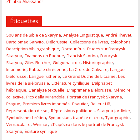
Zhlutka Aliaksandr
Étiquettes
,
,
,
500 ans de Bible de Skaryna
Analyse Linguistique
André Thevet
,
,
,
,
Bartolomeo Sanvito
Biélorussie
Collections de livres
colophons
,
,
Description bibliographique
Docteur Rus
Etudes sur Francysk
,
,
,
Skaryna
Examens en Padoue
Francisk Skorina
Francysk
,
,
,
,
Skaryna
Giles Fletcher
Golgotha croix
Historiographie
,
,
,
Imprimerie
Kabbale chrétienne
La Croix du Calvaire
Langue
,
,
,
biélorusse
Langue ruthène
Le Grand Duché de Lituanie
Les
,
,
livres de la Biélorussie
Littérature cyrillique
L’alphabet
,
,
,
hébraïque
L’analyse textuelle
L’imprimerie Biélorusse
Mémoire
,
,
,
collective
Pico della Mirandola
Portrait de Francysk Skaryna
,
,
,
,
Prague
Premiers livres imprimés
Psautier
Relieur HB
,
,
,
Representation de soi
Répressions politiques
Skaryna-jardinier
,
,
,
,
Symbolisme chrétien
Symposium
trapèze et croix
Typographie
,
,
Vernaculaire
Weimar
«Trapèze» dans le portrait de Francysk
,
Skaryna
Écriture cyrillique