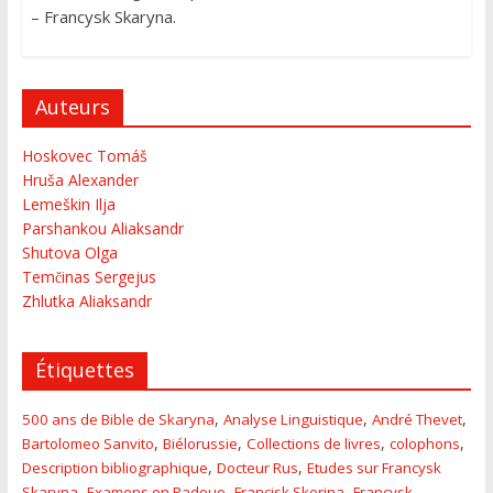
– Francysk Skaryna.
Auteurs
Hoskovec Tomáš
Hruša Alexander
Lemeškin Ilja
Parshankou Aliaksandr
Shutova Olga
Temčinas Sergejus
Zhlutka Aliaksandr
Étiquettes
,
,
,
500 ans de Bible de Skaryna
Analyse Linguistique
André Thevet
,
,
,
,
Bartolomeo Sanvito
Biélorussie
Collections de livres
colophons
,
,
Description bibliographique
Docteur Rus
Etudes sur Francysk
,
,
,
Skaryna
Examens en Padoue
Francisk Skorina
Francysk