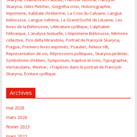
,
,
,
,
Skaryna
Giles Fletcher
Golgotha croix
Historiographie
,
,
,
Imprimerie
Kabbale chrétienne
La Croix du Calvaire
Langue
,
,
,
biélorusse
Langue ruthène
Le Grand Duché de Lituanie
Les
,
,
livres de la Biélorussie
Littérature cyrillique
L’alphabet
,
,
,
hébraïque
L’analyse textuelle
L’imprimerie Biélorusse
Mémoire
,
,
,
collective
Pico della Mirandola
Portrait de Francysk Skaryna
,
,
,
,
Prague
Premiers livres imprimés
Psautier
Relieur HB
,
,
,
Representation de soi
Répressions politiques
Skaryna-jardinier
,
,
,
,
Symbolisme chrétien
Symposium
trapèze et croix
Typographie
,
,
Vernaculaire
Weimar
«Trapèze» dans le portrait de Francysk
,
Skaryna
Écriture cyrillique
Archives
mai 2026
mars 2026
février 2023
mars 2022