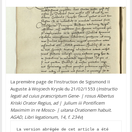
La première page de l’Instruction de Sigismond II
Auguste à Wojciech Kryski du 21/02/1553 (
Instruƈtio
legati ad cuius præscriptum Gene- | rosus Albertus
Kriski Orator Regius, ad | Julium iii Pontificem
Maximim in re Mosco- | uitana Orationem habuit.
AGAD, Libri legationum, 14, f. 234v
)
La version abrégée de cet article a été 