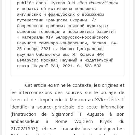
publiée dans: Шутова О.М «
Res Moscovitana
» 
и печать: об источниках польских, 
английских и французских о возможном 
путешествии Франциска Скорины. // 
Современные проблемы книжной культуры: 
основные тенденции и перспективы развития 
: материалы XIV Белорусско-Российского 
научного семинара-конференции, Москва, 24-
25 ноября 2021 г. Минск: Центральная 
научная библиотека им. Я. Коласа НАН 
Беларуси; Москва: Научный и издательский 
центр "Наука" РАН, 2021. С. 523-533
Cet article examine le contexte, les origines et
les interconnexions des sources sur le brulage de
livres et de l’imprimerie à Moscou au XVIe siècle. Il
identifie la source principale de cette information
(l’Instruction de Sigismond II Auguste à son
ambassadeur à Rome Wojciech Kryski du
21/02/1553), et ses transmissions subséquentes.