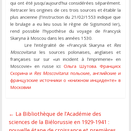
qui ont été jusqu’aujourd’hui considérées séparément.
Retracer les origines de ces trois sources et établir la
plus ancienne (l’Instruction du 21/02/1553 indique que
le brulage a eu lieu sous le règne de Sigismond Ier),
rend possible l’hypothèse du voyage de Francysk
Skaryna à Moscou dans les années 1530.
Lire l’intégralité de «Francysk Skaryna et
Res
Moscovitana
: les sources polonaises, anglaises et
françaises sur sur «un incident à l’imprimerie» en
Moscovie» en russe ici:
Ольга Шутова. Франциск
Скорина и
Res Moscovitana
: польские, английские и
французские источники о «книжном инциденте» в
Московии
←
La Bibliothèque de l’Académie des
sciences de la Biélorussie en 1929-1941 :
nouvelle étape de croissance et premières