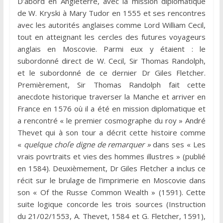
D’abord en Angleterre, avec la mission diplomatique
de W. Kryski à Mary Tudor en 1555 et ses rencontres
avec les autorités anglaises comme Lord William Cecil,
tout en atteignant les cercles des futures voyageurs
anglais en Moscovie. Parmi eux y étaient : le
subordonné direct de W. Cecil, Sir Thomas Randolph,
et le subordonné de ce dernier Dr Giles Fletcher.
Premièrement, Sir Thomas Randolph fait cette
anecdote historique traverser la Manche et arriver en
France en 1576 où il a été en mission diplomatique et
a rencontré « le premier cosmographe du roy » André
Thevet qui à son tour a décrit cette histoire comme
«
quelque choſe digne de remarquer »
dans ses « Les
vrais povrtraits et vies des hommes illustres » (publié
en 1584). Deuxièmement, Dr Giles Fletcher a inclus ce
récit sur le brulage de l’imprimerie en Moscovie dans
son « Of the Russe Common Wealth » (1591). Cette
suite logique concorde les trois sources (Instruction
du 21/02/1553, A. Thevet, 1584 et G. Fletcher, 1591),