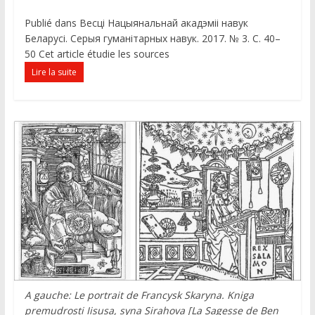
Publié dans Весці Нацыянальнай акадэміі навук
Беларусі. Серыя гуманітарных навук. 2017. № 3. С. 40–
50 Cet article étudie les sources
Lire la suite
A gauche: Le portrait de Francysk Skaryna. Kniga
premudrosti Iisusa, syna Sirahova [La Sagesse de Ben