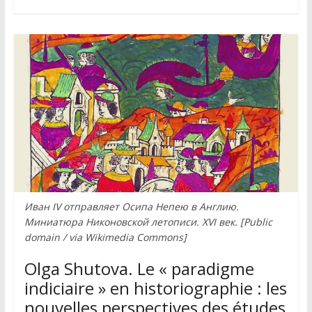
Иван IV отправляет Осипа Непею в Англию.
Миниатюра Никоновской летописи. XVI век. [Public
domain / via Wikimedia Commons]
Olga Shutova. Le « paradigme
indiciaire » en historiographie : les
nouvelles perspectives des études