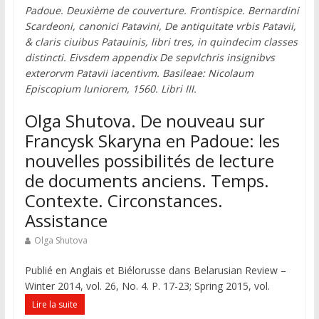
Padoue. Deuxième de couverture. Frontispice. Bernardini
Scardeoni, canonici Patavini, De antiquitate vrbis Patavii,
& claris ciuibus Patauinis, libri tres, in quindecim classes
distincti. Eivsdem appendix De sepvlchris insignibvs
exterorvm Patavii iacentivm. Basileae: Nicolaum
Episcopium Iuniorem, 1560. Libri III.
Olga Shutova. De nouveau sur
Francysk Skaryna en Padoue: les
nouvelles possibilités de lecture
de documents anciens. Temps.
Contexte. Circonstances.
Assistance
Olga Shutova
Publié en Anglais et Biélorusse dans Belarusian Review –
Winter 2014, vol. 26, No. 4. P. 17-23; Spring 2015, vol.
Lire la suite