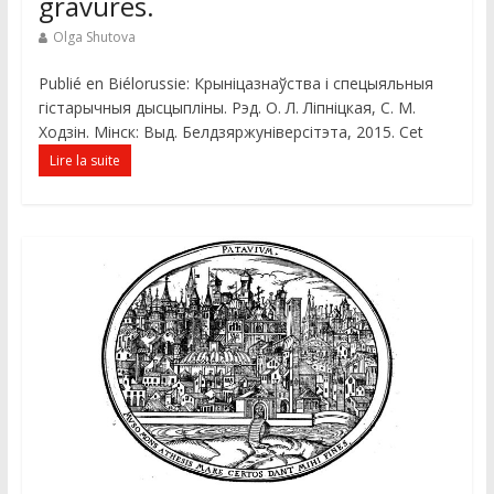
gravures.
Olga Shutova
Publié en Biélorussie: Крынiцазнаўства i спецыяльныя
гiстарычныя дысцыплiны. Рэд. О. Л. Лiпнiцкая, С. М.
Ходзiн. Мiнск: Выд. Белдзяржунiверсiтэта, 2015. Cet
Lire la suite