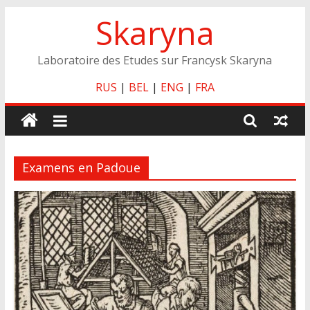
Skip
Skaryna
to
content
Laboratoire des Etudes sur Francysk Skaryna
RUS
|
BEL
|
ENG
|
FRA
Examens en Padoue