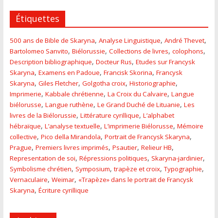
Étiquettes
,
,
,
500 ans de Bible de Skaryna
Analyse Linguistique
André Thevet
,
,
,
,
Bartolomeo Sanvito
Biélorussie
Collections de livres
colophons
,
,
Description bibliographique
Docteur Rus
Etudes sur Francysk
,
,
,
Skaryna
Examens en Padoue
Francisk Skorina
Francysk
,
,
,
,
Skaryna
Giles Fletcher
Golgotha croix
Historiographie
,
,
,
Imprimerie
Kabbale chrétienne
La Croix du Calvaire
Langue
,
,
,
biélorusse
Langue ruthène
Le Grand Duché de Lituanie
Les
,
,
livres de la Biélorussie
Littérature cyrillique
L’alphabet
,
,
,
hébraïque
L’analyse textuelle
L’imprimerie Biélorusse
Mémoire
,
,
,
collective
Pico della Mirandola
Portrait de Francysk Skaryna
,
,
,
,
Prague
Premiers livres imprimés
Psautier
Relieur HB
,
,
,
Representation de soi
Répressions politiques
Skaryna-jardinier
,
,
,
,
Symbolisme chrétien
Symposium
trapèze et croix
Typographie
,
,
Vernaculaire
Weimar
«Trapèze» dans le portrait de Francysk
,
Skaryna
Écriture cyrillique