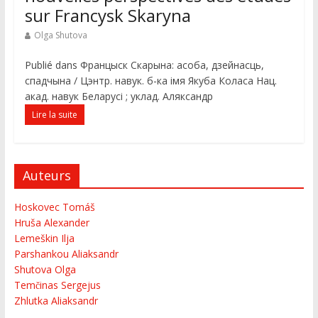
sur Francysk Skaryna
Olga Shutova
Publié dans Францыск Скарына: асоба, дзейнасць,
спадчына / Цэнтр. навук. б-ка імя Якуба Коласа Нац.
акад. навук Беларусі ; уклад. Аляксандр
Lire la suite
Auteurs
Hoskovec Tomáš
Hruša Alexander
Lemeškin Ilja
Parshankou Aliaksandr
Shutova Olga
Temčinas Sergejus
Zhlutka Aliaksandr