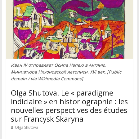
Иван IV отправляет Осипа Непею в Англию.
Миниатюра Никоновской летописи. XVI век. [Public
domain / via Wikimedia Commons]
Olga Shutova. Le « paradigme
indiciaire » en historiographie : les
nouvelles perspectives des études
sur Francysk Skaryna
Olga Shutova