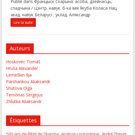
Publié dans Францыск Скарына: асоба, дзейнасць,
спадчына / Цэнтр. навук. б-ка імя Якуба Коласа Нац.
акад. навук Беларусі ; уклад. Аляксандр
Lire la suite
Auteurs
Hoskovec Tomáš
Hruša Alexander
Lemeškin Ilja
Parshankou Aliaksandr
Shutova Olga
Temčinas Sergejus
Zhlutka Aliaksandr
Étiquettes
,
,
,
500 ans de Bible de Skaryna
Analyse Linguistique
André Thevet