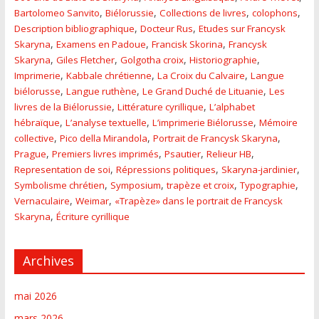
,
,
,
,
Bartolomeo Sanvito
Biélorussie
Collections de livres
colophons
,
,
Description bibliographique
Docteur Rus
Etudes sur Francysk
,
,
,
Skaryna
Examens en Padoue
Francisk Skorina
Francysk
,
,
,
,
Skaryna
Giles Fletcher
Golgotha croix
Historiographie
,
,
,
Imprimerie
Kabbale chrétienne
La Croix du Calvaire
Langue
,
,
,
biélorusse
Langue ruthène
Le Grand Duché de Lituanie
Les
,
,
livres de la Biélorussie
Littérature cyrillique
L’alphabet
,
,
,
hébraïque
L’analyse textuelle
L’imprimerie Biélorusse
Mémoire
,
,
,
collective
Pico della Mirandola
Portrait de Francysk Skaryna
,
,
,
,
Prague
Premiers livres imprimés
Psautier
Relieur HB
,
,
,
Representation de soi
Répressions politiques
Skaryna-jardinier
,
,
,
,
Symbolisme chrétien
Symposium
trapèze et croix
Typographie
,
,
Vernaculaire
Weimar
«Trapèze» dans le portrait de Francysk
,
Skaryna
Écriture cyrillique
Archives
mai 2026
mars 2026