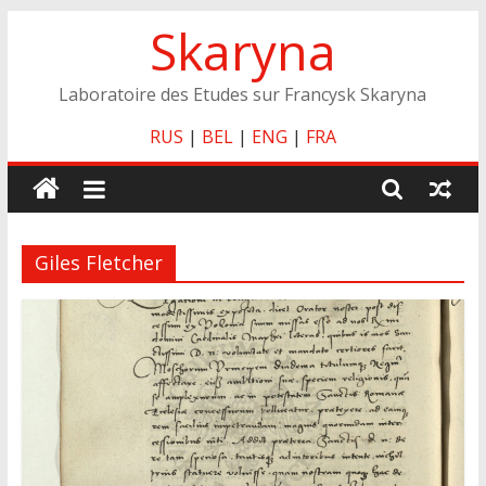
Skip
Skaryna
to
content
Laboratoire des Etudes sur Francysk Skaryna
RUS
|
BEL
|
ENG
|
FRA
Giles Fletcher