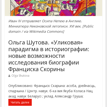
Иван IV отправляет Осипа Непею в Англию.
Миниатюра Никоновской летописи. XVI век. [Public
domain / via Wikimedia Commons]
Ольга Шутова. «Уликовая»
парадигма в историографии:
новые возможности
исследования биографии
Франциска Скорины
Olga Shutova
Опубликовано: Францыск Скарына: асоба, дзейнасць,
спадчына / Цэнтр. навук. б-ка імя Якуба Коласа Нац.
акад. навук Беларусі ; уклад. Аляксандр Груша;
Читать далее