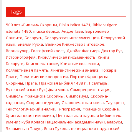
Tags
,
,
500 лет «Бивлии» Скорины
Biblia Italica 1471
Biblia vulgare
,
,
,
istoriata 1490
musca depicta
Андре Тэве
Бартоломео
,
,
,
Санвито
Беларусь
Белорусская интеллигенция
Белорусский
,
,
,
язык
Бивлия Руска
Великое Княжество Литовское
,
,
,
,
Вернакуляр
Голгофский крест
Джайлс Флетчер
Доктор Рус
,
,
Историография
Кириллическая письменность
Книги
,
,
,
Беларуси
Книгопечатание
Книжные коллекции
,
,
Коллективная память
Лингвистический анализ
Пожар в
,
,
Праге
Политические репресcии
Портрет Франциска
,
,
,
,
Скорины
Прага
Пражская Библия 1488 г.
Псалтырь
,
,
Рутенский язык / Рус(ь)кая мова
Саморепрезентация
,
,
Символы Франциска Скорины
Симпозиум
Скорина-
,
,
,
,
садовник
Скориноведение
Старопечатная книга
Тау-крест
,
,
,
Текстологический анализ
Типография
Франциск Скорина
,
Христианская символика
Центральная научная библиотека
,
имени Якуба Коласа Национальной академии наук Беларуси
,
,
Экзамены в Падуе
Ян из Пухова
венецианско-падуанский