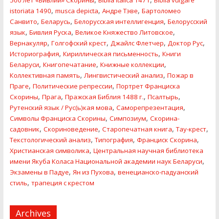
500 лет «Бивлии» Скорины
Biblia Italica 1471
Biblia vulgare
,
,
,
istoriata 1490
musca depicta
Андре Тэве
Бартоломео
,
,
,
Санвито
Беларусь
Белорусская интеллигенция
Белорусский
,
,
,
язык
Бивлия Руска
Великое Княжество Литовское
,
,
,
,
Вернакуляр
Голгофский крест
Джайлс Флетчер
Доктор Рус
,
,
Историография
Кириллическая письменность
Книги
,
,
,
Беларуси
Книгопечатание
Книжные коллекции
,
,
Коллективная память
Лингвистический анализ
Пожар в
,
,
Праге
Политические репресcии
Портрет Франциска
,
,
,
,
Скорины
Прага
Пражская Библия 1488 г.
Псалтырь
,
,
Рутенский язык / Рус(ь)кая мова
Саморепрезентация
,
,
Символы Франциска Скорины
Симпозиум
Скорина-
,
,
,
,
садовник
Скориноведение
Старопечатная книга
Тау-крест
,
,
,
Текстологический анализ
Типография
Франциск Скорина
,
Христианская символика
Центральная научная библиотека
,
имени Якуба Коласа Национальной академии наук Беларуси
,
,
Экзамены в Падуе
Ян из Пухова
венецианско-падуанский
,
стиль
трапеция с крестом
Archives