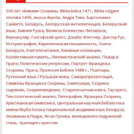
,
,
500 лет «Бивлии» Скорины
Biblia Italica 1471
Biblia vulgare
,
,
,
istoriata 1490
musca depicta
Андре Тэве
Бартоломео
,
,
,
Санвито
Беларусь
Белорусская интеллигенция
Белорусский
,
,
,
язык
Бивлия Руска
Великое Княжество Литовское
,
,
,
,
Вернакуляр
Голгофский крест
Джайлс Флетчер
Доктор Рус
,
,
Историография
Кириллическая письменность
Книги
,
,
,
Беларуси
Книгопечатание
Книжные коллекции
,
,
Коллективная память
Лингвистический анализ
Пожар в
,
,
Праге
Политические репресcии
Портрет Франциска
,
,
,
,
Скорины
Прага
Пражская Библия 1488 г.
Псалтырь
,
,
Рутенский язык / Рус(ь)кая мова
Саморепрезентация
,
,
Символы Франциска Скорины
Симпозиум
Скорина-
,
,
,
,
садовник
Скориноведение
Старопечатная книга
Тау-крест
,
,
,
Текстологический анализ
Типография
Франциск Скорина
,
Христианская символика
Центральная научная библиотека
,
имени Якуба Коласа Национальной академии наук Беларуси
,
,
Экзамены в Падуе
Ян из Пухова
венецианско-падуанский
,
стиль
трапеция с крестом