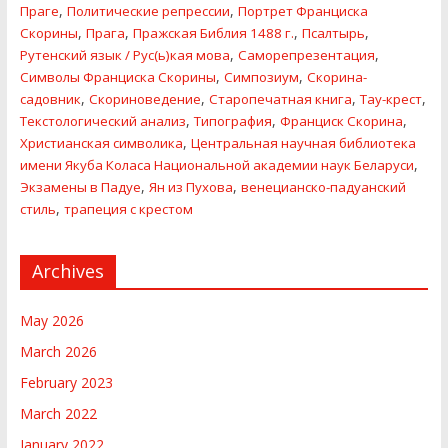
,
,
Праге
Политические репресcии
Портрет Франциска
,
,
,
,
Скорины
Прага
Пражская Библия 1488 г.
Псалтырь
,
,
Рутенский язык / Рус(ь)кая мова
Саморепрезентация
,
,
Символы Франциска Скорины
Симпозиум
Скорина-
,
,
,
,
садовник
Скориноведение
Старопечатная книга
Тау-крест
,
,
,
Текстологический анализ
Типография
Франциск Скорина
,
Христианская символика
Центральная научная библиотека
,
имени Якуба Коласа Национальной академии наук Беларуси
,
,
Экзамены в Падуе
Ян из Пухова
венецианско-падуанский
,
стиль
трапеция с крестом
Archives
May 2026
March 2026
February 2023
March 2022
January 2022