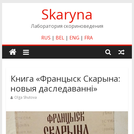
Skip
Skaryna
to
content
Лаборатория скориноведения
RUS
|
BEL
|
ENG
|
FRA
Книга «Францыск Скарына:
новыя даследаванні»
Olga Shutova