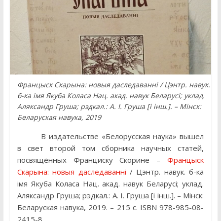
Францыск Скарына: новыя даследаванні / Цэнтр. навук.
б-ка імя Якуба Коласа Нац. акад. навук Беларусі; уклад.
Аляксандр Груша; рэдкал.: А. І. Груша [і інш.]. – Мінск:
Беларуская навука, 2019
В издательстве «Белорусская наука» вышел
в свет второй том сборника научных статей,
посвящённых Франциску Скорине –
Францыск
Скарына: новыя даследаванні
/ Цэнтр. навук. б-ка
імя Якуба Коласа Нац. акад. навук Беларусі; уклад.
Аляксандр Груша; рэдкал.: А. І. Груша [і інш.]. – Мінск:
Беларуская навука, 2019. – 215 с. ISBN 978-985-08-
2415-8.