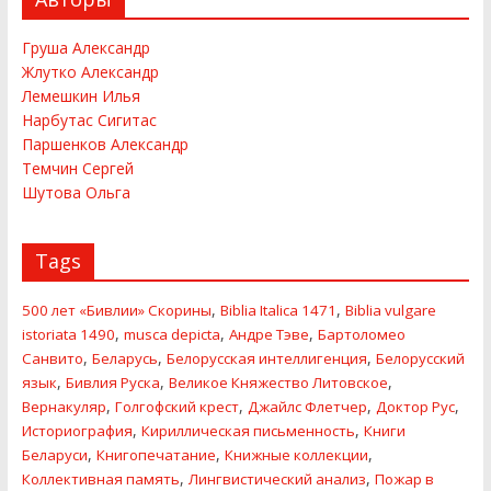
Груша Александр
Жлутко Александр
Лемешкин Илья
Нарбутас Сигитас
Паршенков Александр
Темчин Сергей
Шутова Ольга
Tags
,
,
500 лет «Бивлии» Скорины
Biblia Italica 1471
Biblia vulgare
,
,
,
istoriata 1490
musca depicta
Андре Тэве
Бартоломео
,
,
,
Санвито
Беларусь
Белорусская интеллигенция
Белорусский
,
,
,
язык
Бивлия Руска
Великое Княжество Литовское
,
,
,
,
Вернакуляр
Голгофский крест
Джайлс Флетчер
Доктор Рус
,
,
Историография
Кириллическая письменность
Книги
,
,
,
Беларуси
Книгопечатание
Книжные коллекции
,
,
Коллективная память
Лингвистический анализ
Пожар в