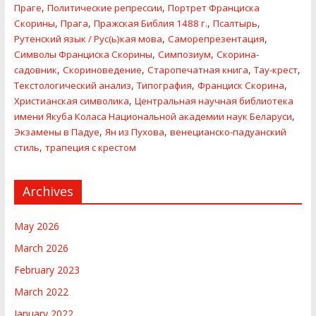
,
,
Праге
Политические репресcии
Портрет Франциска
,
,
,
,
Скорины
Прага
Пражская Библия 1488 г.
Псалтырь
,
,
Рутенский язык / Рус(ь)кая мова
Саморепрезентация
,
,
Символы Франциска Скорины
Симпозиум
Скорина-
,
,
,
,
садовник
Скориноведение
Старопечатная книга
Тау-крест
,
,
,
Текстологический анализ
Типография
Франциск Скорина
,
Христианская символика
Центральная научная библиотека
,
имени Якуба Коласа Национальной академии наук Беларуси
,
,
Экзамены в Падуе
Ян из Пухова
венецианско-падуанский
,
стиль
трапеция с крестом
Archives
May 2026
March 2026
February 2023
March 2022
January 2022