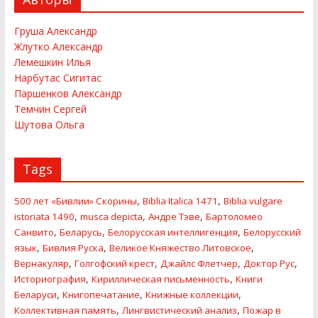
Груша Александр
Жлутко Александр
Лемешкин Илья
Нарбутас Сигитас
Паршенков Александр
Темчин Сергей
Шутова Ольга
Tags
,
,
500 лет «Бивлии» Скорины
Biblia Italica 1471
Biblia vulgare
,
,
,
istoriata 1490
musca depicta
Андре Тэве
Бартоломео
,
,
,
Санвито
Беларусь
Белорусская интеллигенция
Белорусский
,
,
,
язык
Бивлия Руска
Великое Княжество Литовское
,
,
,
,
Вернакуляр
Голгофский крест
Джайлс Флетчер
Доктор Рус
,
,
Историография
Кириллическая письменность
Книги
,
,
,
Беларуси
Книгопечатание
Книжные коллекции
,
,
Коллективная память
Лингвистический анализ
Пожар в