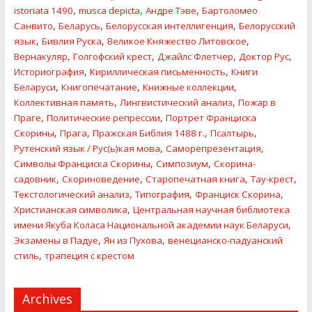
,
,
,
istoriata 1490
musca depicta
Андре Тэве
Бартоломео
,
,
,
Санвито
Беларусь
Белорусская интеллигенция
Белорусский
,
,
,
язык
Бивлия Руска
Великое Княжество Литовское
,
,
,
,
Вернакуляр
Голгофский крест
Джайлс Флетчер
Доктор Рус
,
,
Историография
Кириллическая письменность
Книги
,
,
,
Беларуси
Книгопечатание
Книжные коллекции
,
,
Коллективная память
Лингвистический анализ
Пожар в
,
,
Праге
Политические репресcии
Портрет Франциска
,
,
,
,
Скорины
Прага
Пражская Библия 1488 г.
Псалтырь
,
,
Рутенский язык / Рус(ь)кая мова
Саморепрезентация
,
,
Символы Франциска Скорины
Симпозиум
Скорина-
,
,
,
,
садовник
Скориноведение
Старопечатная книга
Тау-крест
,
,
,
Текстологический анализ
Типография
Франциск Скорина
,
Христианская символика
Центральная научная библиотека
,
имени Якуба Коласа Национальной академии наук Беларуси
,
,
Экзамены в Падуе
Ян из Пухова
венецианско-падуанский
,
стиль
трапеция с крестом
Archives