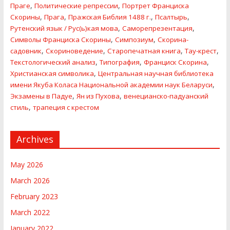
,
,
Праге
Политические репресcии
Портрет Франциска
,
,
,
,
Скорины
Прага
Пражская Библия 1488 г.
Псалтырь
,
,
Рутенский язык / Рус(ь)кая мова
Саморепрезентация
,
,
Символы Франциска Скорины
Симпозиум
Скорина-
,
,
,
,
садовник
Скориноведение
Старопечатная книга
Тау-крест
,
,
,
Текстологический анализ
Типография
Франциск Скорина
,
Христианская символика
Центральная научная библиотека
,
имени Якуба Коласа Национальной академии наук Беларуси
,
,
Экзамены в Падуе
Ян из Пухова
венецианско-падуанский
,
стиль
трапеция с крестом
Archives
May 2026
March 2026
February 2023
March 2022
January 2022