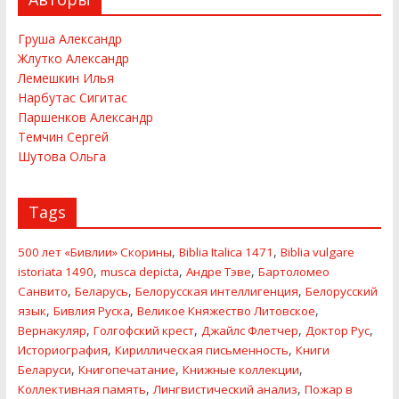
Груша Александр
Жлутко Александр
Лемешкин Илья
Нарбутас Сигитас
Паршенков Александр
Темчин Сергей
Шутова Ольга
Tags
,
,
500 лет «Бивлии» Скорины
Biblia Italica 1471
Biblia vulgare
,
,
,
istoriata 1490
musca depicta
Андре Тэве
Бартоломео
,
,
,
Санвито
Беларусь
Белорусская интеллигенция
Белорусский
,
,
,
язык
Бивлия Руска
Великое Княжество Литовское
,
,
,
,
Вернакуляр
Голгофский крест
Джайлс Флетчер
Доктор Рус
,
,
Историография
Кириллическая письменность
Книги
,
,
,
Беларуси
Книгопечатание
Книжные коллекции
,
,
Коллективная память
Лингвистический анализ
Пожар в